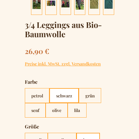
3/4 Leggings aus Bio-
Baumwolle
Regulärer Preis:
26,90 €
Preise inkl. MwSt. zzgl. Versandkosten
auswählen
Farbe
petrol
schwarz
grün
senf
olive
lila
auswählen
Größe