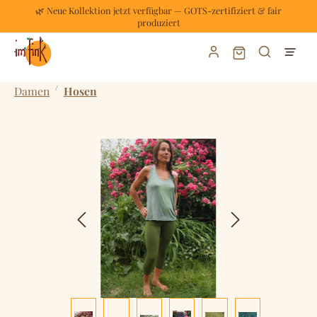
🌿 Neue Kollektion jetzt verfügbar — GOTS-zertifiziert & fair
Zum Hauptinhalt springen
produziert
Warenkorb enthält
/
Damen
Hosen
Bildergalerie überspringen