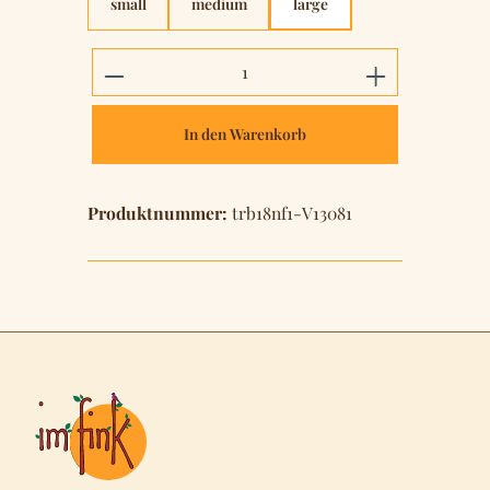
small
medium
large
Produkt Anzahl: Gib den gewünschten 
In den Warenkorb
Produktnummer:
trb18nf1-V13081