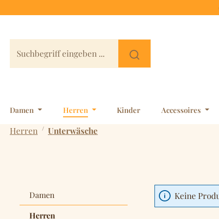
 Hauptinhalt springen
Zur Suche springen
Zur Hauptnavigation springen
Damen
Herren
Kinder
Accessoires
/
Herren
Unterwäsche
Damen
Keine Prod
Herren