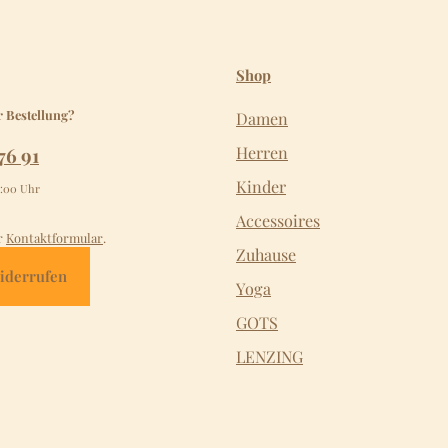
Shop
r Bestellung?
Damen
76 91
Herren
Kinder
2:00 Uhr
Accessoires
r
Kontaktformular
.
Zuhause
iderrufen
Yoga
GOTS
LENZING