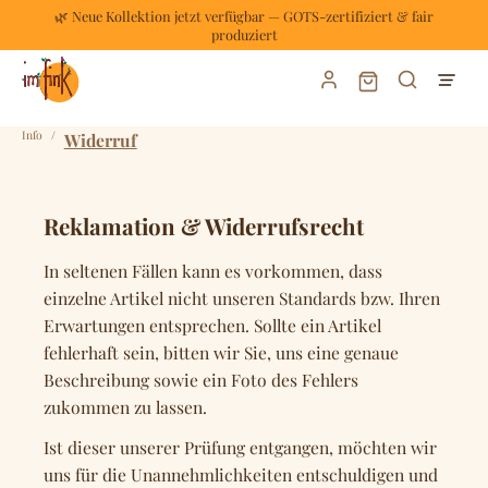
🌿 Neue Kollektion jetzt verfügbar — GOTS-zertifiziert & fair
Zum Hauptinhalt springen
produziert
Warenkorb enthält
Info
/
Widerruf
Reklamation & Widerrufsrecht
In seltenen Fällen kann es vorkommen, dass
einzelne Artikel nicht unseren Standards bzw. Ihren
Erwartungen entsprechen. Sollte ein Artikel
fehlerhaft sein, bitten wir Sie, uns eine genaue
Beschreibung sowie ein Foto des Fehlers
zukommen zu lassen.
Ist dieser unserer Prüfung entgangen, möchten wir
uns für die Unannehmlichkeiten entschuldigen und