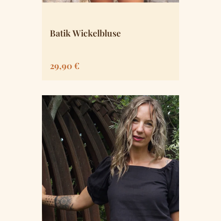
Batik Wickelbluse
Regulärer Preis:
29,90 €