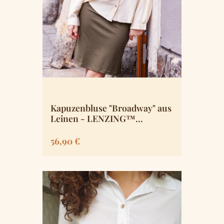
Kapuzenbluse "Broadway" aus
Leinen - LENZING™
ECOVERO™ Viskose Gemisch
Regulärer Preis:
56,90 €