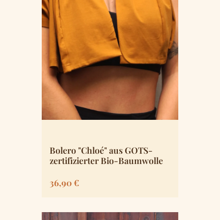
Bolero "Chloé" aus GOTS-
zertifizierter Bio-Baumwolle
Regulärer Preis:
36,90 €