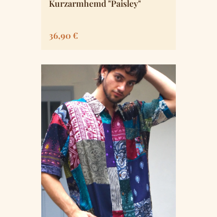
Kurzarmhemd "Paisley"
Regulärer Preis:
36,90 €