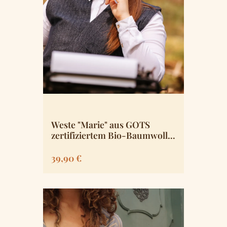
Weste "Marie" aus GOTS
zertifiziertem Bio-Baumwoll-
Jacquard
Regulärer Preis:
39,90 €