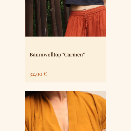
Baumwolltop "Carmen"
Regulärer Preis:
32,90 €