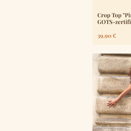
Crop Top "Pi
GOTS-zertifi
Biobaumwol
Regulärer Pre
39,90 €