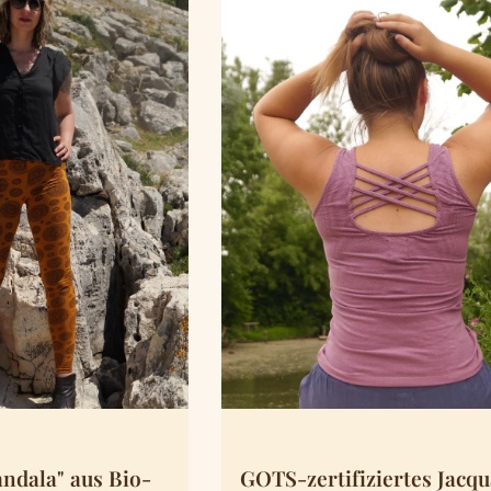
ndala" aus Bio-
GOTS-zertifiziertes Jacq