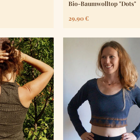
Bio-Baumwolltop "Dots"
is:
Regulärer Preis:
29,90 €