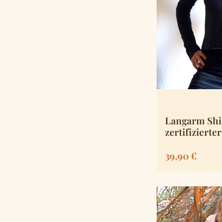
Langarm Shi
zertifiziert
Regulärer Pre
39,90 €