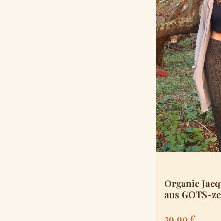
Organic Jacq
aus GOTS-zer
Baumwolle
Regulärer Pre
39,90 €