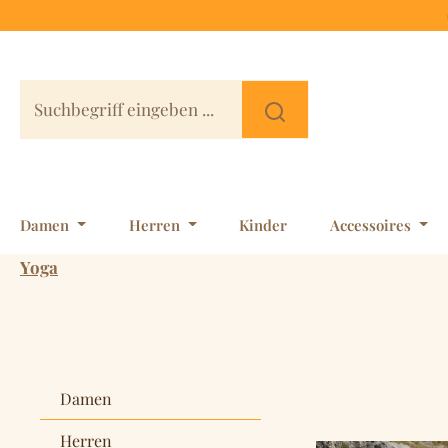
 Hauptinhalt springen
Zur Suche springen
Zur Hauptnavigation springen
Damen
Herren
Kinder
Accessoires
Yoga
Damen
Herren