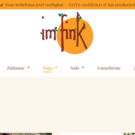
🌿 Neue Kollektion jetzt verfügbar — GOTS-zertifiziert & fair produzier
Zuhause
Yoga
Sale
Gutscheine