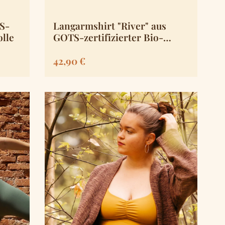
S-
Langarmshirt "River" aus
olle
GOTS-zertifizierter Bio-
Baumwolle
Regulärer Preis:
42,90 €