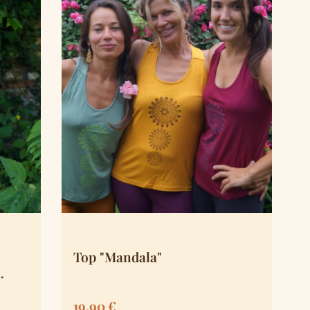
Top "Mandala"
Regulärer Preis:
19,90 €