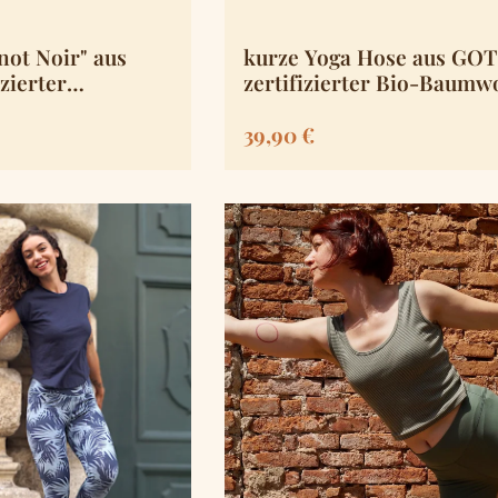
not Noir" aus
kurze Yoga Hose aus GOT
zierter
zertifizierter Bio-Baumw
le
is:
Regulärer Preis:
39,90 €