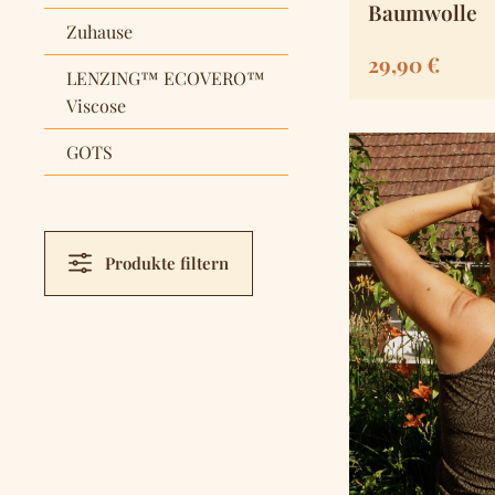
Baumwolle
Zuhause
Regulärer Pre
29,90 €
LENZING™ ECOVERO™
Viscose
GOTS
Produkte filtern