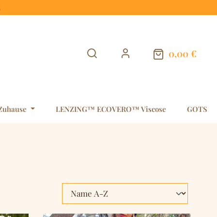
t
0,00 €
Warenkorb en
Zuhause
LENZING™ ECOVERO™ Viscose
GOTS