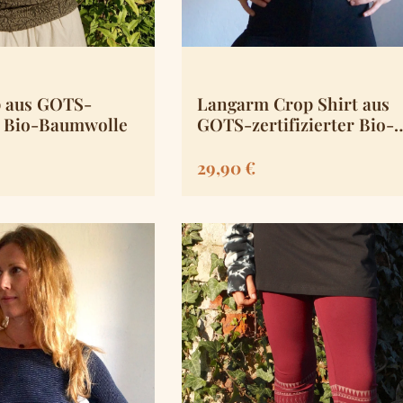
p aus GOTS-
Langarm Crop Shirt aus
er Bio-Baumwolle
GOTS-zertifizierter Bio-
Baumwolle
is:
Regulärer Preis:
29,90 €