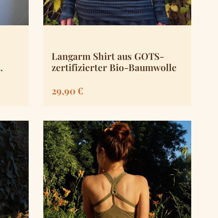
Langarm Shirt aus GOTS-
zertifizierter Bio-Baumwolle
Regulärer Preis:
29,90 €