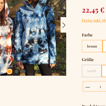
Verkaufsprei
22,45 €
Preise inkl. M
auswä
Farbe
braun
auswä
Größe
small
(Diese Opt
Produkt 