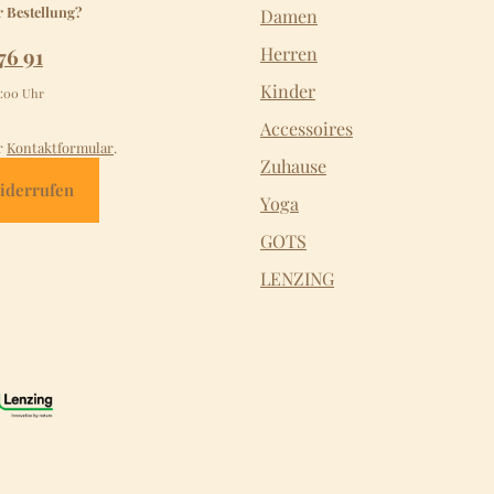
r Bestellung?
Damen
76 91
Herren
Kinder
2:00 Uhr
Accessoires
r
Kontaktformular
.
Zuhause
iderrufen
Yoga
GOTS
LENZING