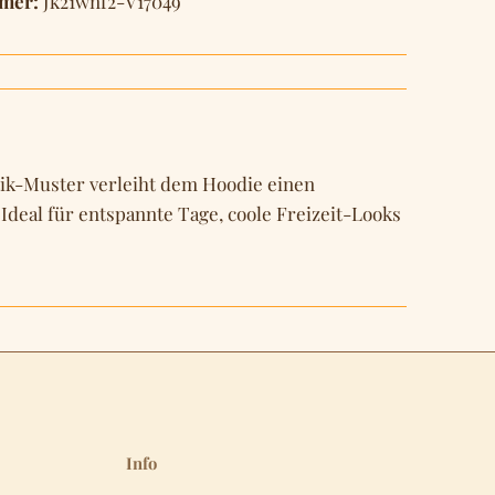
mer:
Jk21wnf2-V17049
atik-Muster verleiht dem Hoodie einen
deal für entspannte Tage, coole Freizeit-Looks
Info