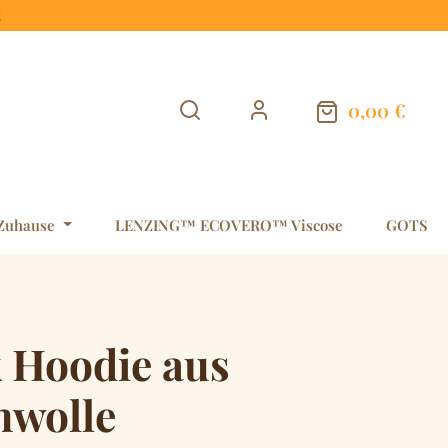
t
0,00 €
Warenkorb en
Zuhause
LENZING™ ECOVERO™ Viscose
GOTS
k Hoodie aus
wolle