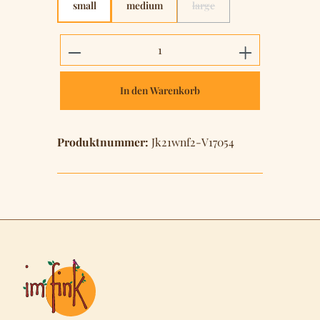
small
medium
large
(Diese Option ist zurzeit nich
Produkt Anzahl: Gib den gewünschten 
In den Warenkorb
Produktnummer:
Jk21wnf2-V17054