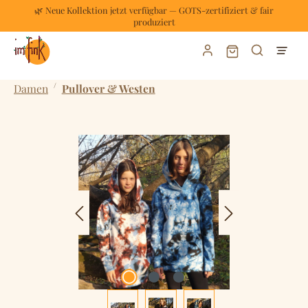
🌿 Neue Kollektion jetzt verfügbar — GOTS-zertifiziert & fair
Zum Hauptinhalt springen
produziert
Warenkorb enthält
/
Damen
Pullover & Westen
Bildergalerie überspringen