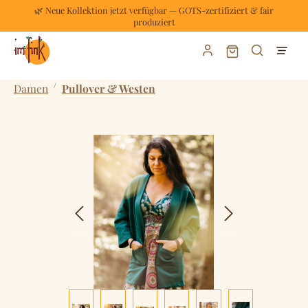
🌿 Neue Kollektion jetzt verfügbar — GOTS-zertifiziert & fair
Zum Hauptinhalt springen
produziert
Warenkorb enthält
/
Damen
Pullover & Westen
Bildergalerie überspringen