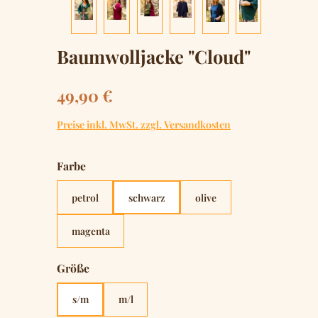
Baumwolljacke "Cloud"
Regulärer Preis:
49,90 €
Preise inkl. MwSt. zzgl. Versandkosten
auswählen
Farbe
petrol
schwarz
olive
magenta
auswählen
Größe
s/m
m/l