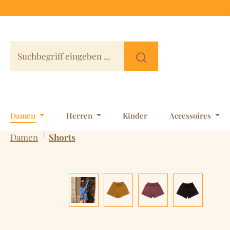
 Hauptinhalt springen
Zur Suche springen
Zur Hauptnavigation springen
Damen
Herren
Kinder
Accessoires
/
Damen
Shorts
Bildergalerie überspringen