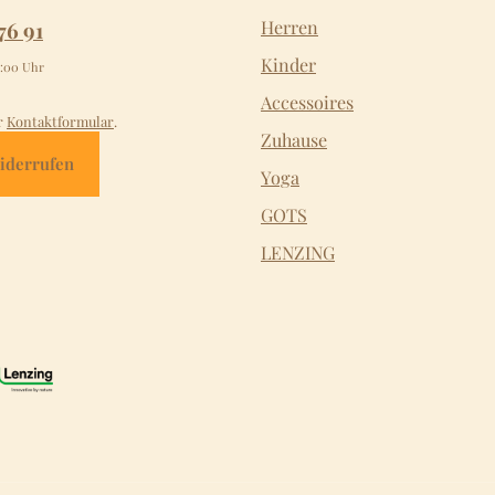
76 91
Herren
Kinder
2:00 Uhr
Accessoires
r
Kontaktformular
.
Zuhause
iderrufen
Yoga
GOTS
LENZING