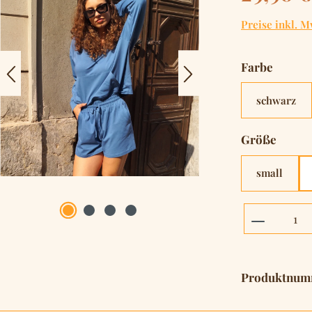
Preise inkl. M
auswä
Farbe
schwarz
auswä
Größe
small
Produkt 
Produktnum