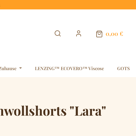
t
0,00 €
Warenkorb en
Zuhause
LENZING™ ECOVERO™ Viscose
GOTS
wollshorts "Lara"
is: