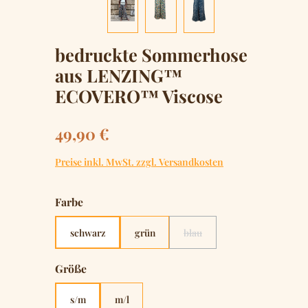
bedruckte Sommerhose
aus LENZING™
ECOVERO™ Viscose
Regulärer Preis:
49,90 €
Preise inkl. MwSt. zzgl. Versandkosten
auswählen
Farbe
schwarz
grün
blau
(Diese Option ist zurzeit nicht
auswählen
Größe
s/m
m/l