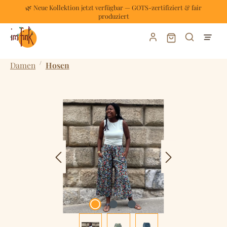
🌿 Neue Kollektion jetzt verfügbar — GOTS-zertifiziert & fair
Zum Hauptinhalt springen
produziert
Warenkorb enthält
/
Damen
Hosen
Bildergalerie überspringen