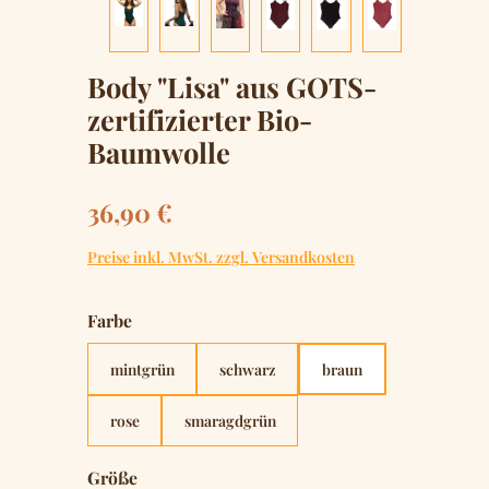
Body "Lisa" aus GOTS-
zertifizierter Bio-
Baumwolle
Regulärer Preis:
36,90 €
Preise inkl. MwSt. zzgl. Versandkosten
auswählen
Farbe
mintgrün
schwarz
braun
rose
smaragdgrün
auswählen
Größe