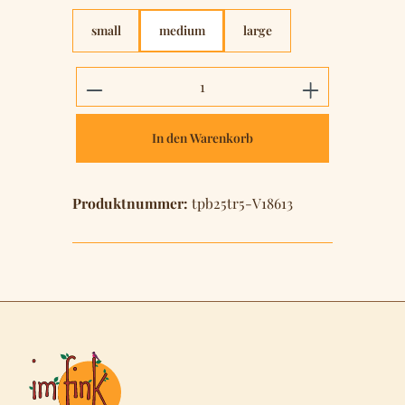
small
medium
large
Produkt Anzahl: Gib den gewünschten 
In den Warenkorb
Produktnummer:
tpb25tr5-V18613