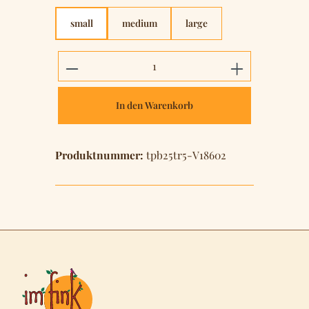
small
medium
large
Produkt Anzahl: Gib den gewünschten 
In den Warenkorb
Produktnummer:
tpb25tr5-V18602