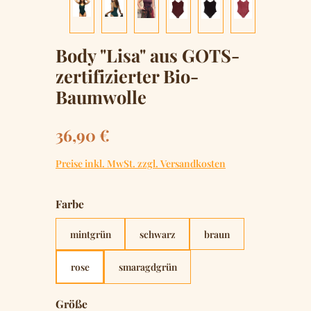
Body "Lisa" aus GOTS-
zertifizierter Bio-
Baumwolle
Regulärer Preis:
36,90 €
Preise inkl. MwSt. zzgl. Versandkosten
auswählen
Farbe
mintgrün
schwarz
braun
rose
smaragdgrün
auswählen
Größe