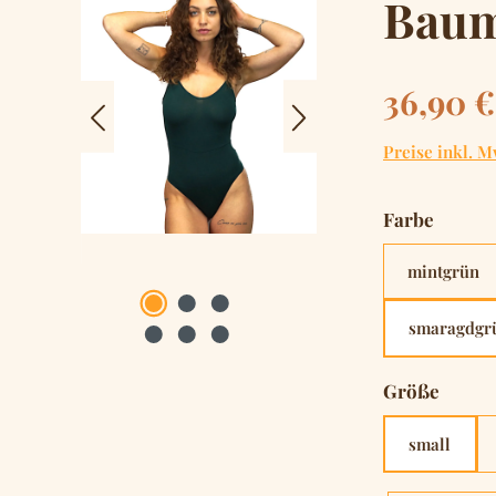
Baum
Regulärer Pre
36,90 €
Preise inkl. M
auswä
Farbe
mintgrün
smaragdgr
auswä
Größe
small