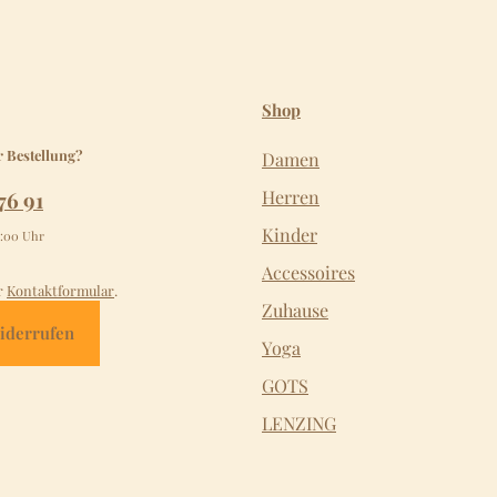
Shop
r Bestellung?
Damen
76 91
Herren
Kinder
2:00 Uhr
Accessoires
r
Kontaktformular
.
Zuhause
iderrufen
Yoga
GOTS
LENZING