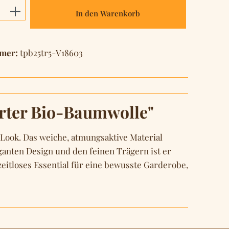
Anzahl: Gib den gewünschten Wert ein o
In den Warenkorb
mer:
tpb25tr5-V18603
erter Bio-Baumwolle"
Look. Das weiche, atmungsaktive Material
ganten Design und den feinen Trägern ist er
zeitloses Essential für eine bewusste Garderobe,