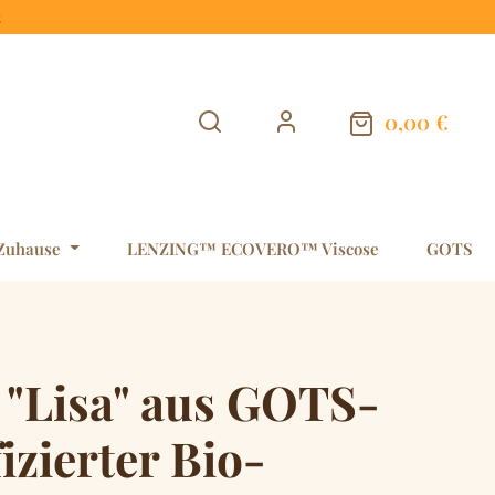
t
0,00 €
Warenkorb en
Zuhause
LENZING™ ECOVERO™ Viscose
GOTS
 "Lisa" aus GOTS-
fizierter Bio-