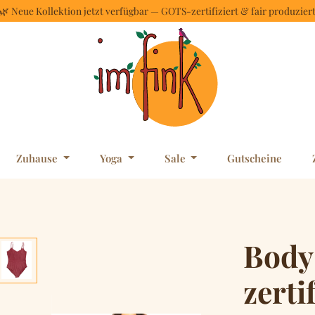
🌿 Neue Kollektion jetzt verfügbar — GOTS-zertifiziert & fair produzier
Zuhause
Yoga
Sale
Gutscheine
Body
zerti