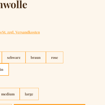
wolle
is:
wSt. zzgl. Versandkosten
hlen
schwarz
braun
rose
ün
hlen
medium
large