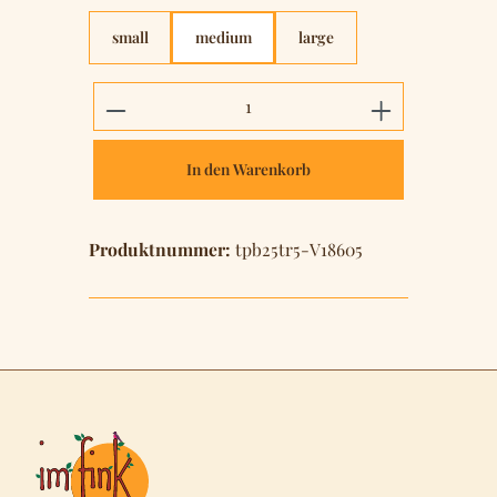
small
medium
large
Produkt Anzahl: Gib den gewünschten 
In den Warenkorb
Produktnummer:
tpb25tr5-V18605