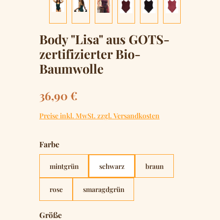
Body "Lisa" aus GOTS-
zertifizierter Bio-
Baumwolle
Regulärer Preis:
36,90 €
Preise inkl. MwSt. zzgl. Versandkosten
auswählen
Farbe
mintgrün
schwarz
braun
rose
smaragdgrün
auswählen
Größe