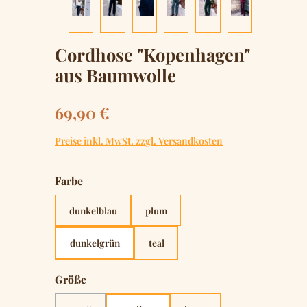
Cordhose "Kopenhagen"
aus Baumwolle
Regulärer Preis:
69,90 €
Preise inkl. MwSt. zzgl. Versandkosten
auswählen
Farbe
dunkelblau
plum
dunkelgrün
teal
auswählen
Größe