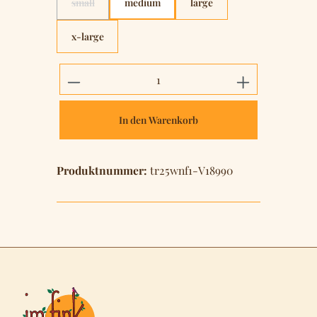
small
medium
large
(Diese Option ist zurzeit nicht verfügbar.)
x-large
Produkt Anzahl: Gib den gewünschten 
In den Warenkorb
Produktnummer:
tr25wnf1-V18990