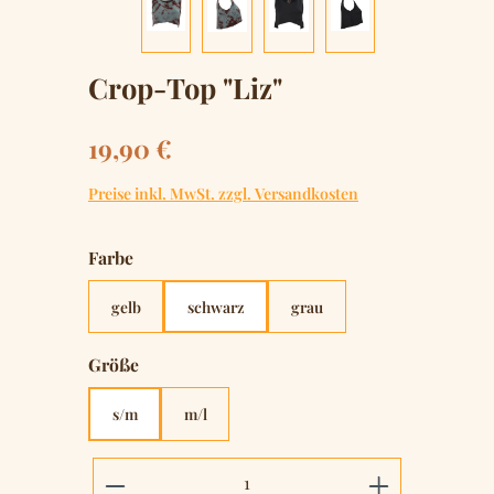
Crop-Top "Liz"
Regulärer Preis:
19,90 €
Preise inkl. MwSt. zzgl. Versandkosten
auswählen
Farbe
gelb
schwarz
grau
auswählen
Größe
s/m
m/l
Produkt Anzahl: Gib den gewünschten 