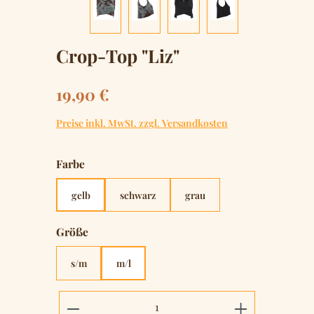
Crop-Top "Liz"
Regulärer Preis:
19,90 €
Preise inkl. MwSt. zzgl. Versandkosten
auswählen
Farbe
gelb
schwarz
grau
auswählen
Größe
s/m
m/l
Produkt Anzahl: Gib den gewünschten 