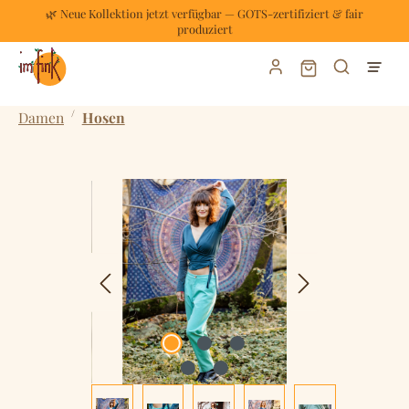
🌿 Neue Kollektion jetzt verfügbar — GOTS-zertifiziert & fair
Zum Hauptinhalt springen
produziert
Warenkorb enthält
/
Damen
Hosen
Bildergalerie überspringen