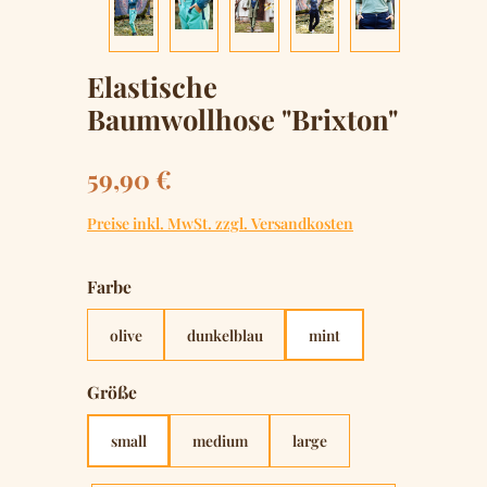
Elastische
Baumwollhose "Brixton"
Regulärer Preis:
59,90 €
Preise inkl. MwSt. zzgl. Versandkosten
auswählen
Farbe
olive
dunkelblau
mint
auswählen
Größe
small
medium
large