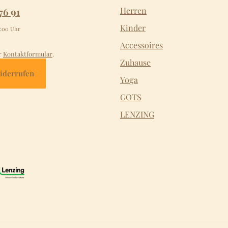
76 91
Herren
Kinder
2:00 Uhr
Accessoires
r
Kontaktformular
.
Zuhause
iderrufen
Yoga
GOTS
LENZING