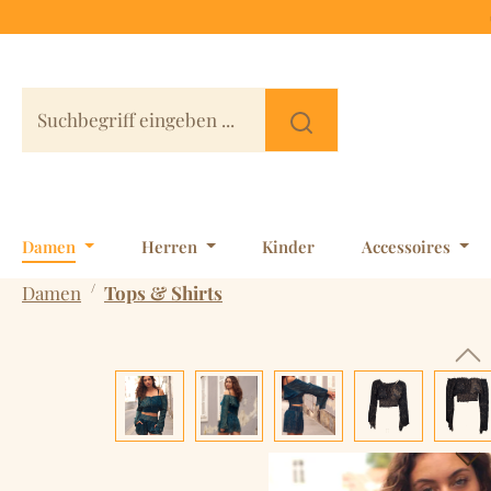
 Hauptinhalt springen
Zur Suche springen
Zur Hauptnavigation springen
Damen
Herren
Kinder
Accessoires
/
Damen
Tops & Shirts
Bildergalerie überspringen