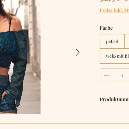
Preise inkl. M
auswä
Farbe
petrol
weiß mit B
Produkt 
Produktnum