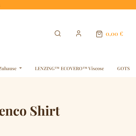
t
0,00 €
Warenkorb en
Zuhause
LENZING™ ECOVERO™ Viscose
GOTS
enco Shirt
is: