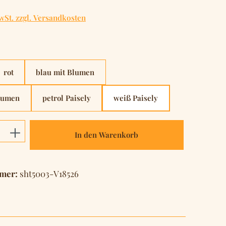
wSt. zzgl. Versandkosten
hlen
rot
blau mit Blumen
lumen
petrol Paisely
weiß Paisely
Anzahl: Gib den gewünschten Wert ein o
In den Warenkorb
mer:
sht5003-V18526