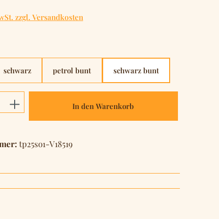
wSt. zzgl. Versandkosten
hlen
schwarz
petrol bunt
schwarz bunt
Anzahl: Gib den gewünschten Wert ein o
In den Warenkorb
mer:
tp25so1-V18519