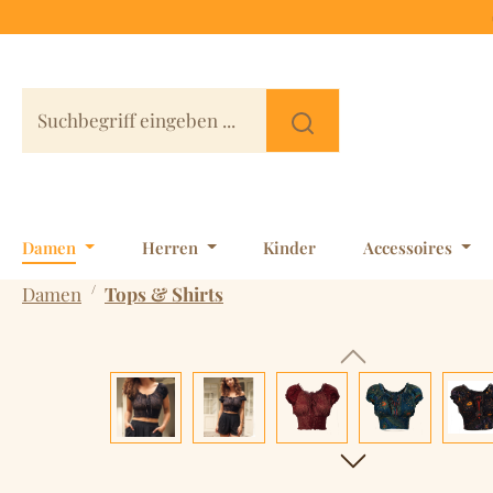
 Hauptinhalt springen
Zur Suche springen
Zur Hauptnavigation springen
Damen
Herren
Kinder
Accessoires
/
Damen
Tops & Shirts
Bildergalerie überspringen