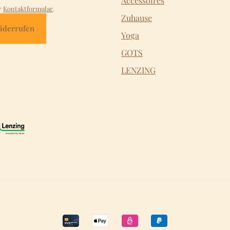
Accessoires
r
Kontaktformular
.
Zuhause
iderrufen
Yoga
GOTS
LENZING