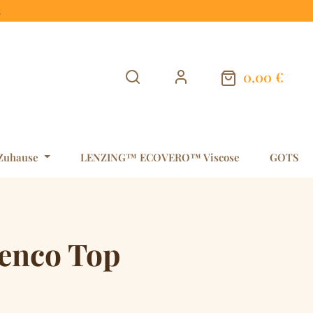
t
0,00 €
Warenkorb en
Zuhause
LENZING™ ECOVERO™ Viscose
GOTS
enco Top
is: