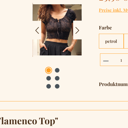
Preise inkl. M
auswä
Farbe
petrol
Produkt 
Produktnum
Flamenco Top"