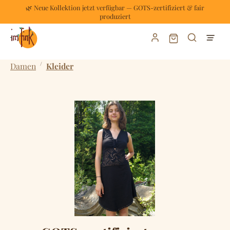
🌿 Neue Kollektion jetzt verfügbar — GOTS-zertifiziert & fair
Zum Hauptinhalt springen
produziert
Warenkorb enthält
/
Damen
Kleider
Bildergalerie überspringen