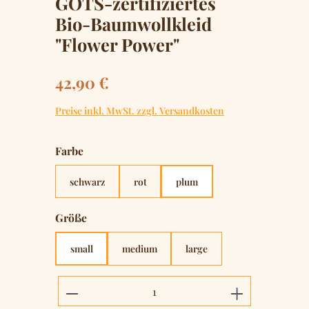
GOTS-zertifiziertes
Bio-Baumwollkleid
"Flower Power"
Regulärer Preis:
42,90 €
Preise inkl. MwSt. zzgl. Versandkosten
auswählen
Farbe
schwarz
rot
plum
auswählen
Größe
small
medium
large
Produkt Anzahl: Gib den gewünschten 