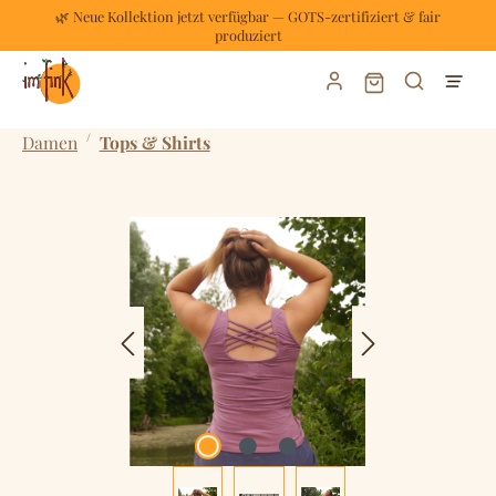
🌿 Neue Kollektion jetzt verfügbar — GOTS-zertifiziert & fair
Zum Hauptinhalt springen
produziert
Warenkorb enthält
/
Damen
Tops & Shirts
Bildergalerie überspringen