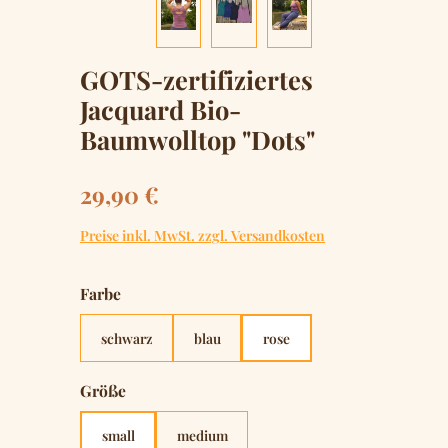
GOTS-zertifiziertes
Jacquard Bio-
Baumwolltop "Dots"
Regulärer Preis:
29,90 €
Preise inkl. MwSt. zzgl. Versandkosten
auswählen
Farbe
schwarz
blau
rose
auswählen
Größe
small
medium