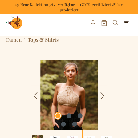
🌿 Neue Kollektion jetzt verfügbar — GOTS-zertifiziert & fair
Zum Hauptinhalt springen
produziert
Warenkorb enthält
/
Damen
Tops & Shirts
Bildergalerie überspringen