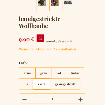
handgestrickte
Wollhaube
Verkaufspreis:
9,90 €
%
Regulärer Preis:
15,00 €
(34% gespart)
Preise inkl. MwSt. zzgl. Versandkosten
auswählen
Farbe
grün
grau
rot
türkis
lila
rasta
grau/gestreift
Produkt Anzahl: Gib den gewünschten 