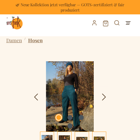
🌿 Neue Kollektion jetzt verfügbar — GOTS-zertifiziert & fair
Zum Hauptinhalt springen
produziert
Warenkorb enthält
/
Damen
Hosen
Bildergalerie überspringen