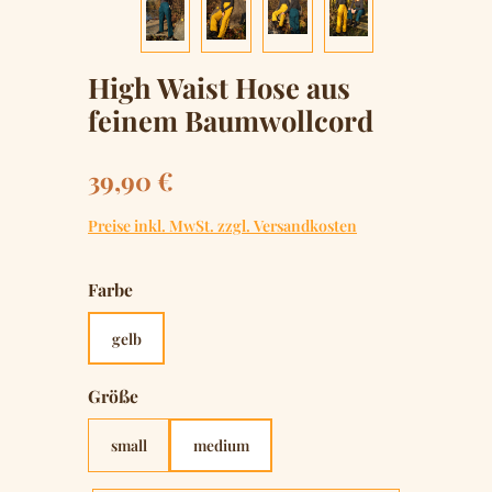
High Waist Hose aus
feinem Baumwollcord
Regulärer Preis:
39,90 €
Preise inkl. MwSt. zzgl. Versandkosten
auswählen
Farbe
gelb
auswählen
Größe
small
medium