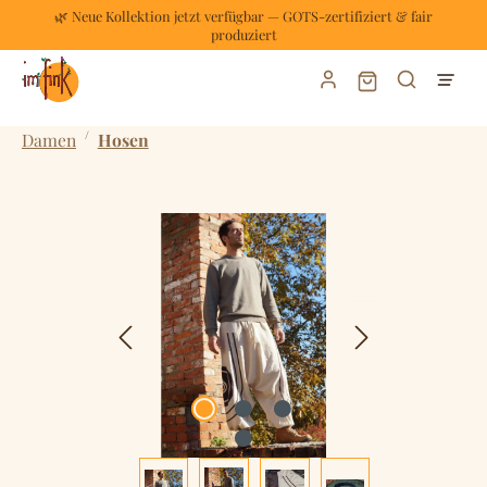
🌿 Neue Kollektion jetzt verfügbar — GOTS-zertifiziert & fair
Zum Hauptinhalt springen
produziert
Warenkorb enthält
/
Damen
Hosen
Bildergalerie überspringen