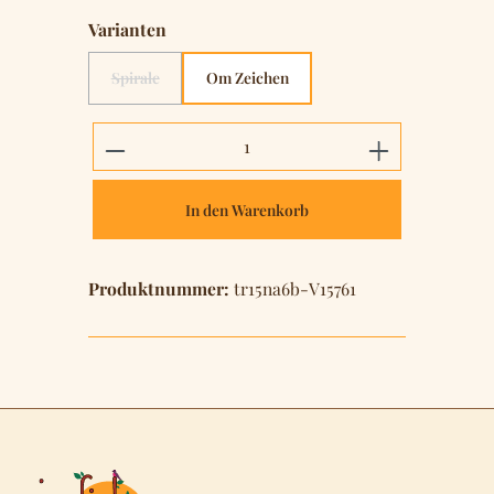
auswählen
Varianten
Spirale
Om Zeichen
(Diese Option ist zurzeit nicht verfügbar.)
Produkt Anzahl: Gib den gewünschten 
In den Warenkorb
Produktnummer:
tr15na6b-V15761