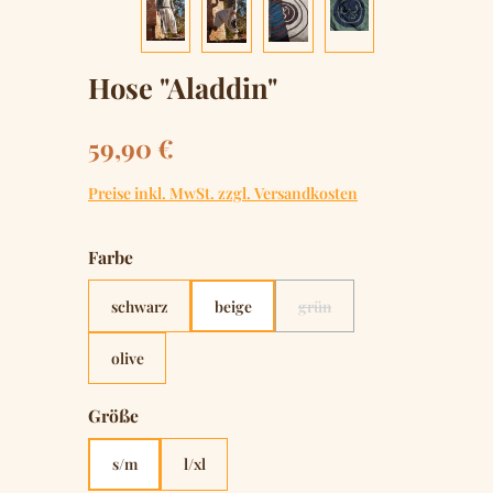
Hose "Aladdin"
Regulärer Preis:
59,90 €
Preise inkl. MwSt. zzgl. Versandkosten
auswählen
Farbe
schwarz
beige
grün
(Diese Option ist zurzeit nich
olive
auswählen
Größe
s/m
l/xl