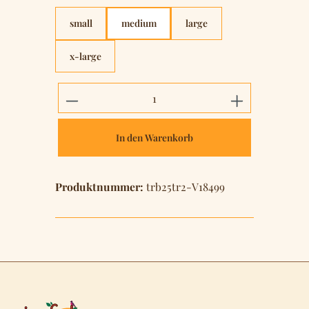
small
medium
large
x-large
Produkt Anzahl: Gib den gewünschten 
In den Warenkorb
Produktnummer:
trb25tr2-V18499