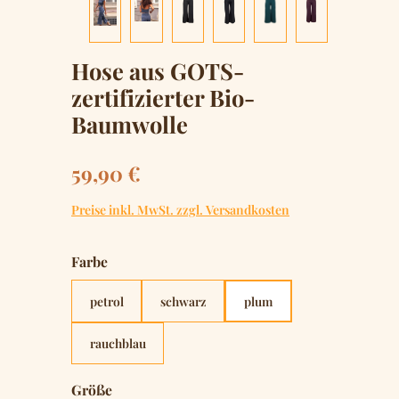
Hose aus GOTS-
zertifizierter Bio-
Baumwolle
Regulärer Preis:
59,90 €
Preise inkl. MwSt. zzgl. Versandkosten
auswählen
Farbe
petrol
schwarz
plum
rauchblau
auswählen
Größe