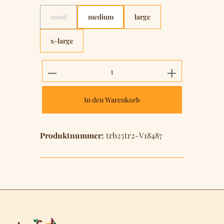
small
medium
large
(Diese Option ist zurzeit nicht verfügbar.)
x-large
Produkt Anzahl: Gib den gewünschten 
In den Warenkorb
Produktnummer:
trb25tr2-V18487