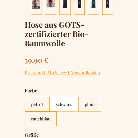
Hose aus GOTS-
zertifizierter Bio-
Baumwolle
Regulärer Preis:
59,90 €
Preise inkl. MwSt. zzgl. Versandkosten
auswählen
Farbe
petrol
schwarz
plum
rauchblau
auswählen
Größe