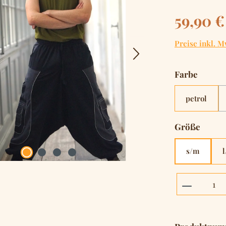
Regulärer Pre
59,90 €
Preise inkl. M
auswä
Farbe
petrol
auswä
Größe
s/m
l
Produkt 