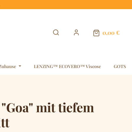
t
0,00 €
Warenkorb en
Zuhause
LENZING™ ECOVERO™ Viscose
GOTS
"Goa" mit tiefem
tt