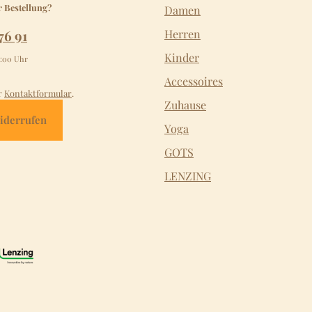
r Bestellung?
Damen
76 91
Herren
Kinder
2:00 Uhr
Accessoires
r
Kontaktformular
.
Zuhause
iderrufen
Yoga
GOTS
LENZING