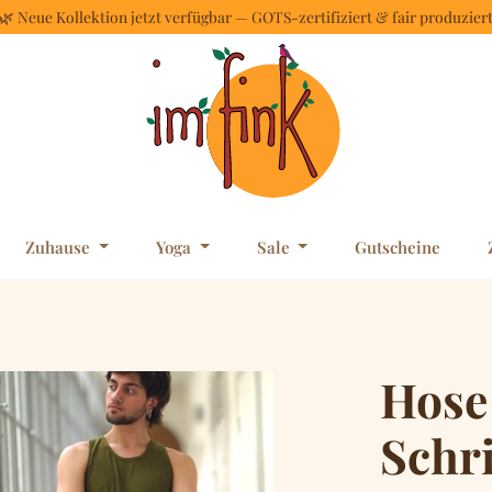
🌿 Neue Kollektion jetzt verfügbar — GOTS-zertifiziert & fair produzier
Zuhause
Yoga
Sale
Gutscheine
Hose 
Schri