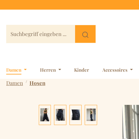
 Hauptinhalt springen
Zur Suche springen
Zur Hauptnavigation springen
Damen
Herren
Kinder
Accessoires
/
Damen
Hosen
Bildergalerie überspringen