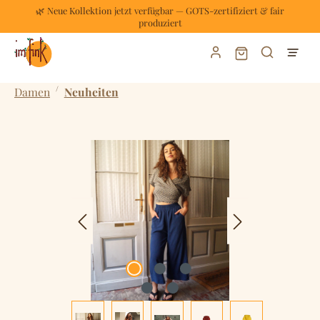
🌿 Neue Kollektion jetzt verfügbar — GOTS-zertifiziert & fair
Zum Hauptinhalt springen
produziert
Warenkorb enthält
/
Damen
Neuheiten
Bildergalerie überspringen