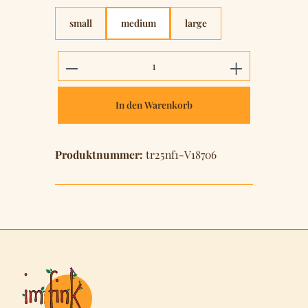
small
medium
large
Produkt Anzahl: Gib den gewünschten 
In den Warenkorb
Produktnummer:
tr25nf1-V18706