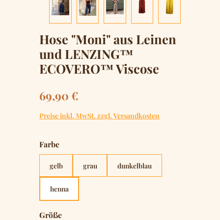
Hose "Moni" aus Leinen
und LENZING™
ECOVERO™ Viscose
Regulärer Preis:
69,90 €
Preise inkl. MwSt. zzgl. Versandkosten
auswählen
Farbe
gelb
grau
dunkelblau
henna
auswählen
Größe