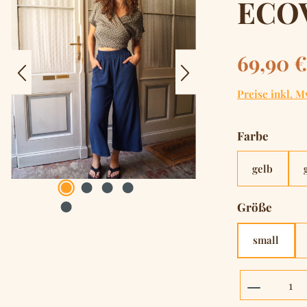
ECOV
Regulärer Pre
69,90 €
Preise inkl. M
auswä
Farbe
gelb
auswä
Größe
small
Produkt 