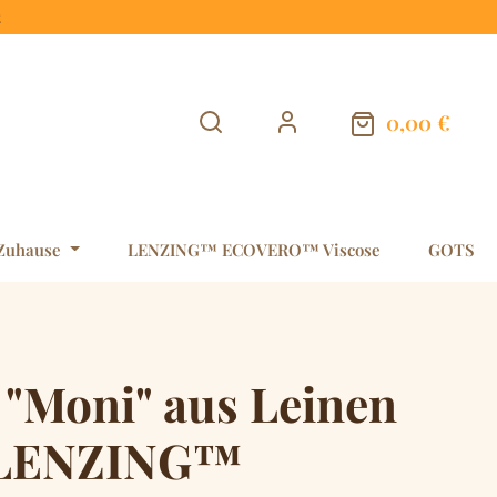
t
0,00 €
Warenkorb en
Zuhause
LENZING™ ECOVERO™ Viscose
GOTS
 "Moni" aus Leinen
 LENZING™