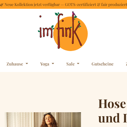
🌿 Neue Kollektion jetzt verfügbar — GOTS-zertifiziert & fair produzier
Zuhause
Yoga
Sale
Gutscheine
Hose
und