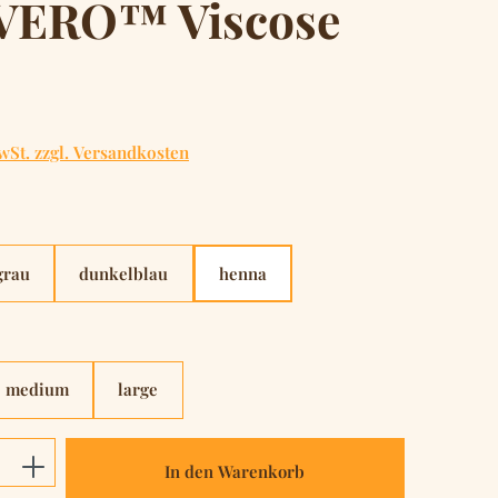
ERO™ Viscose
is:
wSt. zzgl. Versandkosten
hlen
grau
dunkelblau
henna
hlen
medium
large
Anzahl: Gib den gewünschten Wert ein o
In den Warenkorb