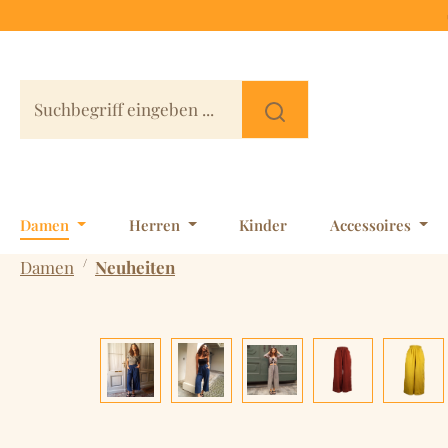
 Hauptinhalt springen
Zur Suche springen
Zur Hauptnavigation springen
Damen
Herren
Kinder
Accessoires
/
Damen
Neuheiten
Bildergalerie überspringen