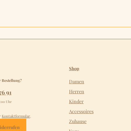
Shop
r Bestellung?
Damen
76 91
Herren
Kinder
2:00 Uhr
Accessoires
r
Kontaktformular
.
Zuhause
iderrufen