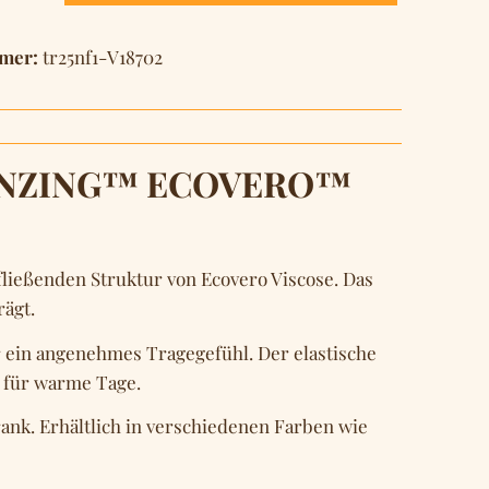
mer:
tr25nf1-V18702
d LENZING™ ECOVERO™
fließenden Struktur von Ecovero Viscose. Das
rägt.
 ein angenehmes Tragegefühl. Der elastische
t für warme Tage.
rank. Erhältlich in verschiedenen Farben wie