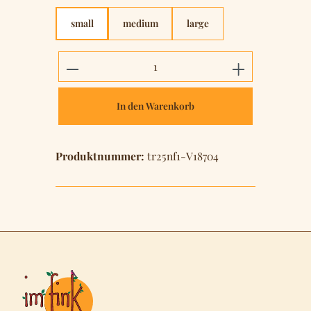
small
medium
large
Produkt Anzahl: Gib den gewünschten 
In den Warenkorb
Produktnummer:
tr25nf1-V18704