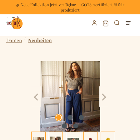
🌿 Neue Kollektion jetzt verfügbar — GOTS-zertifiziert & fair
Zum Hauptinhalt springen
produziert
Warenkorb enthält
/
Damen
Neuheiten
Bildergalerie überspringen