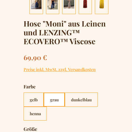
Hose "Moni" aus Leinen
und LENZING™
ECOVERO™ Viscose
Regulärer Preis:
69,90 €
Preise inkl. MwSt. zzgl. Versandkosten
auswählen
Farbe
gelb
grau
dunkelblau
henna
auswählen
Größe