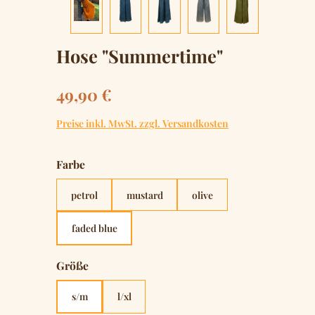
Hose "Summertime"
Regulärer Preis:
49,90 €
Preise inkl. MwSt. zzgl. Versandkosten
auswählen
Farbe
petrol
mustard
olive
faded blue
auswählen
Größe
s/m
l/xl