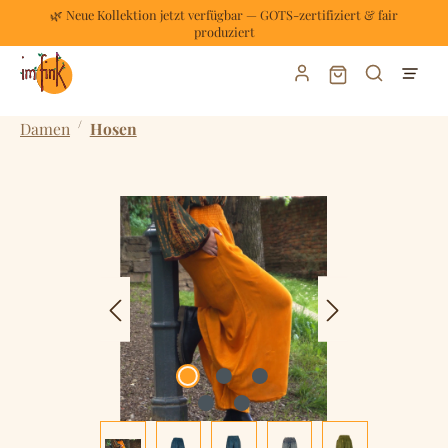
🌿 Neue Kollektion jetzt verfügbar — GOTS-zertifiziert & fair
Zum Hauptinhalt springen
produziert
Warenkorb enthält
/
Damen
Hosen
Bildergalerie überspringen