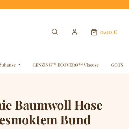
t
0,00 €
Warenkorb en
Zuhause
LENZING™ ECOVERO™ Viscose
GOTS
nie Baumwoll Hose
gesmoktem Bund