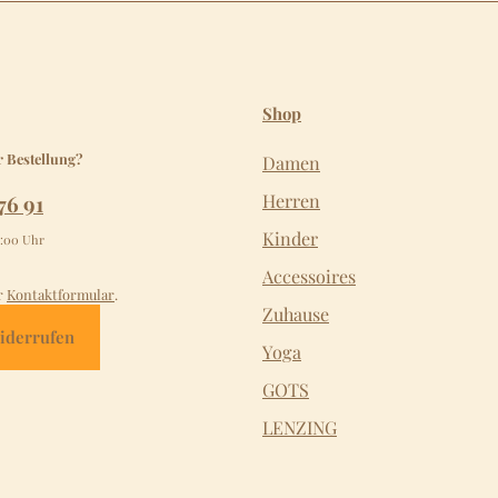
Shop
r Bestellung?
Damen
76 91
Herren
Kinder
2:00 Uhr
Accessoires
r
Kontaktformular
.
Zuhause
iderrufen
Yoga
GOTS
LENZING