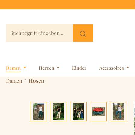
 Hauptinhalt springen
Zur Suche springen
Zur Hauptnavigation springen
Damen
Herren
Kinder
Accessoires
/
Damen
Hosen
Bildergalerie überspringen