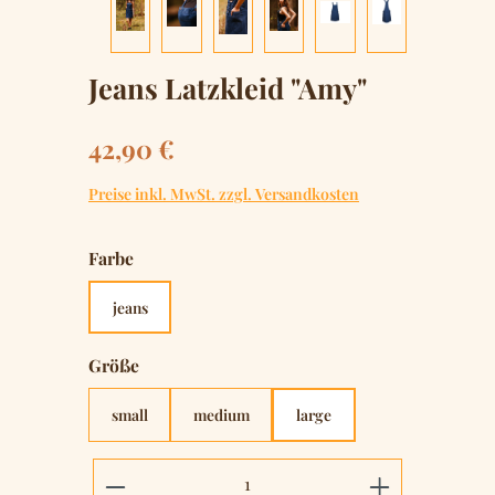
Jeans Latzkleid "Amy"
Regulärer Preis:
42,90 €
Preise inkl. MwSt. zzgl. Versandkosten
auswählen
Farbe
jeans
auswählen
Größe
small
medium
large
Produkt Anzahl: Gib den gewünschten 