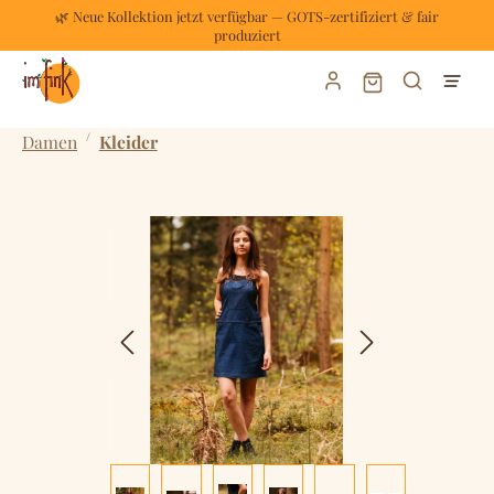
🌿 Neue Kollektion jetzt verfügbar — GOTS-zertifiziert & fair
Zum Hauptinhalt springen
produziert
Warenkorb enthält
/
Damen
Kleider
Bildergalerie überspringen