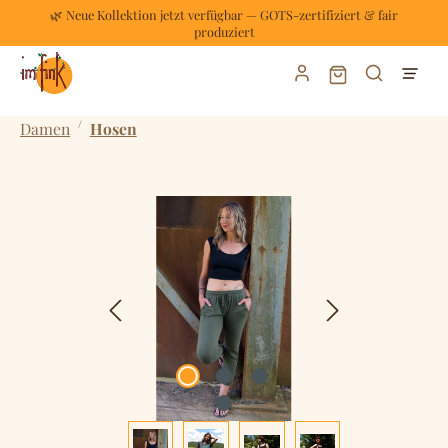
🌿 Neue Kollektion jetzt verfügbar — GOTS-zertifiziert & fair
Zum Hauptinhalt springen
produziert
Warenkorb enthält
/
Damen
Hosen
Bildergalerie überspringen