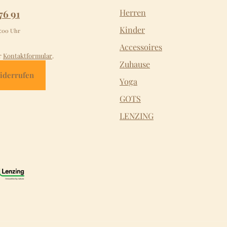
76 91
Herren
Kinder
2:00 Uhr
Accessoires
r
Kontaktformular
.
Zuhause
iderrufen
Yoga
GOTS
LENZING