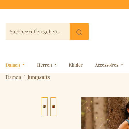
 Hauptinhalt springen
Zur Suche springen
Zur Hauptnavigation springen
Damen
Herren
Kinder
Accessoires
/
Damen
Jumpsuits
Bildergalerie überspringen