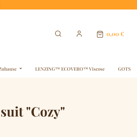
t
0,00 €
Warenkorb en
Zuhause
LENZING™ ECOVERO™ Viscose
GOTS
suit "Cozy"
is: