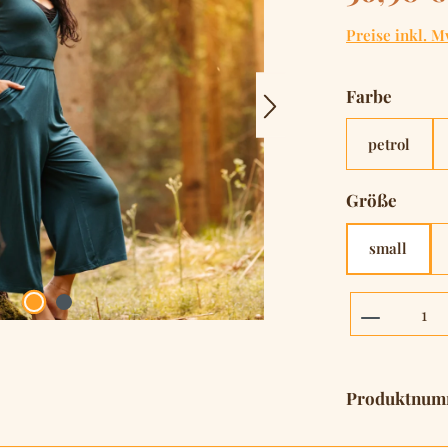
Preise inkl. M
auswä
Farbe
petrol
auswä
Größe
small
Produkt 
Produktnum