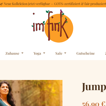
🌿 Neue Kollektion jetzt verfügbar — GOTS-zertifiziert & fair produzier
Zuhause
Yoga
Sale
Gutscheine
Jump
Regulärer Pre
56,90 €