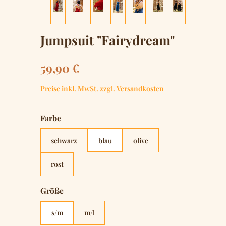
Jumpsuit "Fairydream"
Regulärer Preis:
59,90 €
Preise inkl. MwSt. zzgl. Versandkosten
auswählen
Farbe
schwarz
blau
olive
rost
auswählen
Größe
s/m
m/l