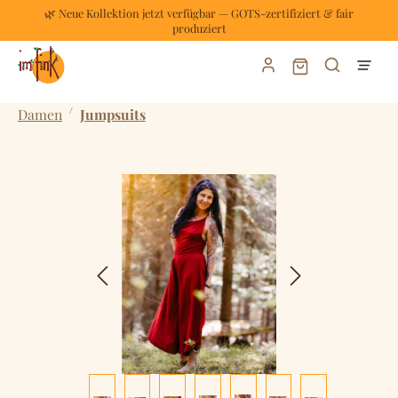
🌿 Neue Kollektion jetzt verfügbar — GOTS-zertifiziert & fair
Zum Hauptinhalt springen
produziert
Warenkorb enthält
/
Damen
Jumpsuits
Bildergalerie überspringen