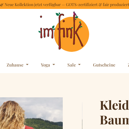
🌿 Neue Kollektion jetzt verfügbar — GOTS-zertifiziert & fair produzier
Zuhause
Yoga
Sale
Gutscheine
Kleid
Baum