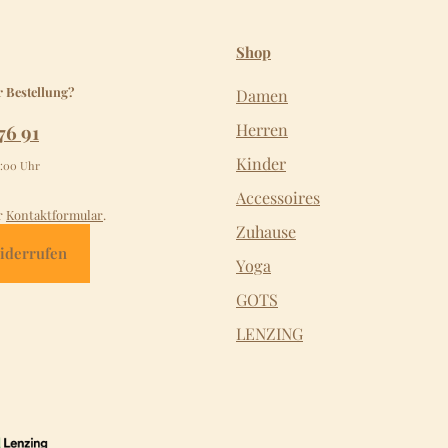
Shop
r Bestellung?
Damen
76 91
Herren
Kinder
2:00 Uhr
Accessoires
r
Kontaktformular
.
Zuhause
iderrufen
Yoga
GOTS
LENZING