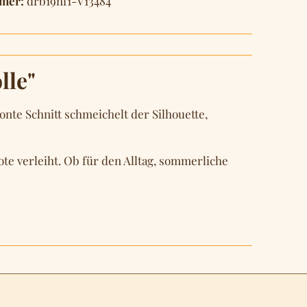
mer:
drb19nf1-V13484
lle"
te Schnitt schmeichelt der Silhouette,
ote verleiht. Ob für den Alltag, sommerliche