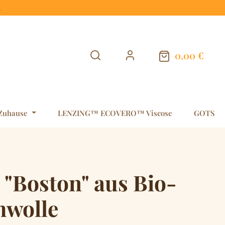
t
0,00 €
Warenkorb en
Zuhause
LENZING™ ECOVERO™ Viscose
GOTS
 "Boston" aus Bio-
wolle