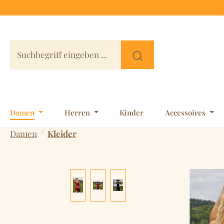
 Hauptinhalt springen
Zur Suche springen
Zur Hauptnavigation springen
Damen
Herren
Kinder
Accessoires
/
Damen
Kleider
Bildergalerie überspringen