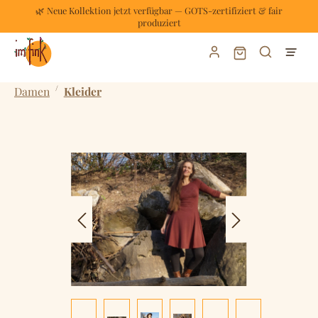
🌿 Neue Kollektion jetzt verfügbar — GOTS-zertifiziert & fair
Zum Hauptinhalt springen
produziert
Warenkorb enthält
/
Damen
Kleider
Bildergalerie überspringen