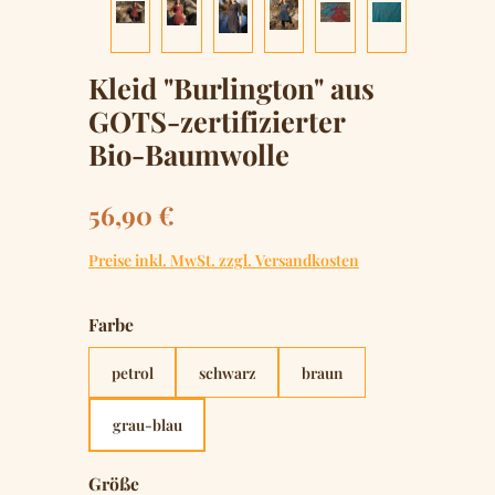
Kleid "Burlington" aus
GOTS-zertifizierter
Bio-Baumwolle
Regulärer Preis:
56,90 €
Preise inkl. MwSt. zzgl. Versandkosten
auswählen
Farbe
petrol
schwarz
braun
grau-blau
auswählen
Größe