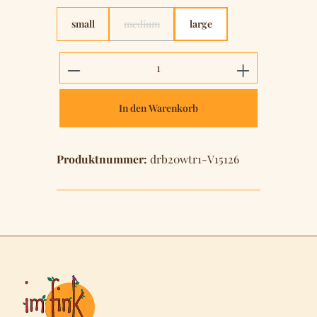
small
medium
large
(Diese Option ist zurzeit nicht verfügbar.)
Produkt Anzahl: Gib den gewünschten 
In den Warenkorb
Produktnummer:
drb20wtr1-V15126