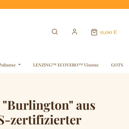
t
0,00 €
Warenkorb en
Zuhause
LENZING™ ECOVERO™ Viscose
GOTS
 "Burlington" aus
zertifizierter