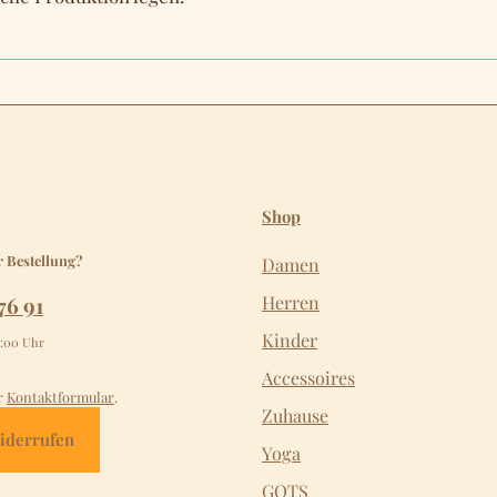
Shop
r Bestellung?
Damen
76 91
Herren
Kinder
2:00 Uhr
Accessoires
r
Kontaktformular
.
Zuhause
iderrufen
Yoga
GOTS