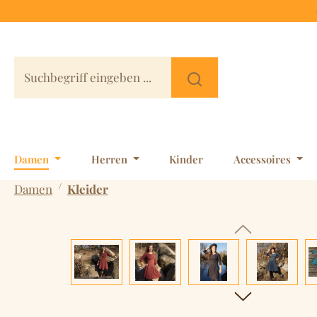
 Hauptinhalt springen
Zur Suche springen
Zur Hauptnavigation springen
Damen
Herren
Kinder
Accessoires
/
Damen
Kleider
Bildergalerie überspringen