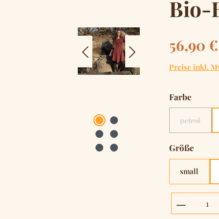
Bio-
Regulärer Pre
56,90 €
Preise inkl. M
auswä
Farbe
petrol
(Diese Opt
auswä
Größe
small
Produkt 