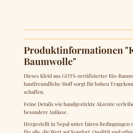
Produktinformationen "Kl
Baumwolle"
Dieses Kleid aus GOTS-zertifizierter Bio-Baumw
hautfreundliche Stoff sorgt für hohen Tragekom
schaffen.
Feine Details wie handgestickte Akzente verleih
besondere Anlässe.
Hergestellt in Nepal unter fairen Bedingungen 
für alle, die Wert auf Komfort, Qualität und eth