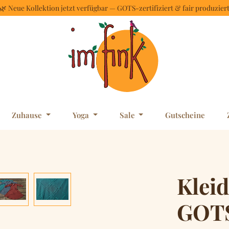
🌿 Neue Kollektion jetzt verfügbar — GOTS-zertifiziert & fair produzier
Zuhause
Yoga
Sale
Gutscheine
Kleid
GOTS-