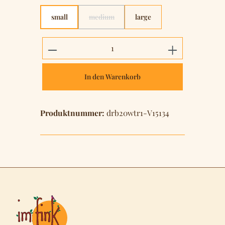
small
medium
large
(Diese Option ist zurzeit nicht verfügbar.)
Produkt Anzahl: Gib den gewünschten 
In den Warenkorb
Produktnummer:
drb20wtr1-V15134