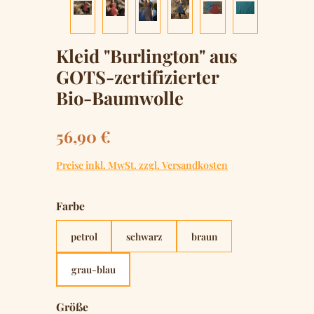
Kleid "Burlington" aus
GOTS-zertifizierter
Bio-Baumwolle
Regulärer Preis:
56,90 €
Preise inkl. MwSt. zzgl. Versandkosten
auswählen
Farbe
petrol
schwarz
braun
grau-blau
auswählen
Größe