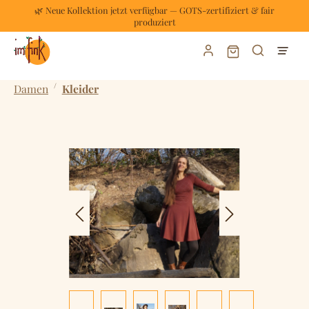
🌿 Neue Kollektion jetzt verfügbar — GOTS-zertifiziert & fair
Zum Hauptinhalt springen
produziert
Warenkorb enthält
/
Damen
Kleider
Bildergalerie überspringen