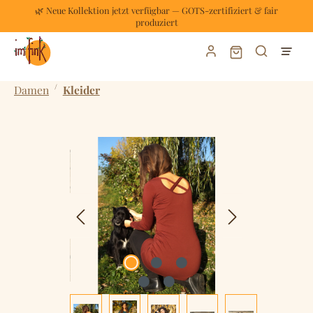
🌿 Neue Kollektion jetzt verfügbar — GOTS-zertifiziert & fair
Zum Hauptinhalt springen
produziert
Warenkorb enthält
/
Damen
Kleider
Bildergalerie überspringen