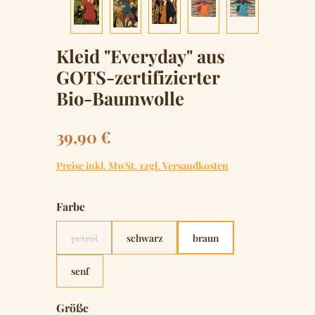
Kleid "Everyday" aus
GOTS-zertifizierter
Bio-Baumwolle
Regulärer Preis:
39,90 €
Preise inkl. MwSt. zzgl. Versandkosten
auswählen
Farbe
petrol
schwarz
braun
(Diese Option ist zurzeit nicht verfügbar.)
senf
auswählen
Größe