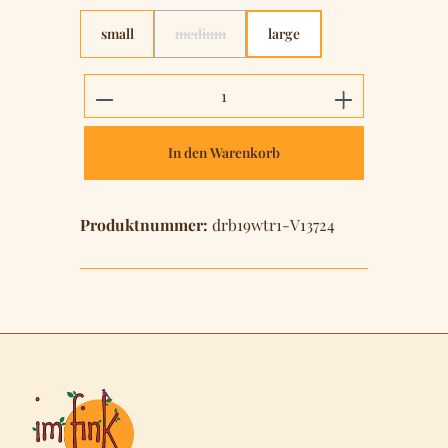
small
medium
large
(Diese Option ist zurzeit nicht verfügbar.)
Produkt Anzahl: Gib den gewünschten 
In den Warenkorb
Produktnummer:
drb19wtr1-V13724