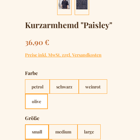
Kurzarmhemd "Paisley"
Regulärer Preis:
36,90 €
Preise inkl. MwSt. zzgl. Versandkosten
auswählen
Farbe
petrol
schwarz
weinrot
olive
auswählen
Größe
small
medium
large