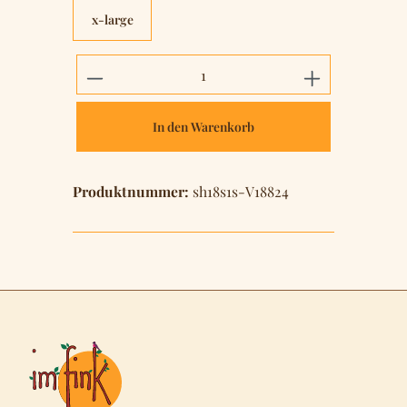
x-large
Produkt Anzahl: Gib den gewünschten 
In den Warenkorb
Produktnummer:
sh18s1s-V18824