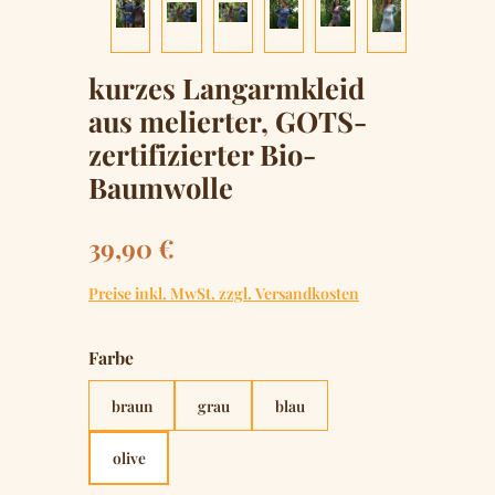
kurzes Langarmkleid
aus melierter, GOTS-
zertifizierter Bio-
Baumwolle
Regulärer Preis:
39,90 €
Preise inkl. MwSt. zzgl. Versandkosten
auswählen
Farbe
braun
grau
blau
olive