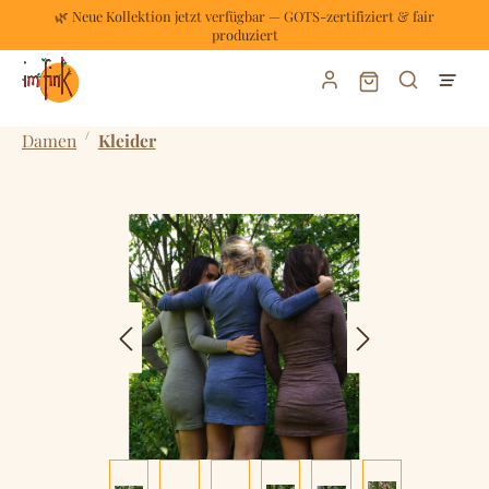
🌿 Neue Kollektion jetzt verfügbar — GOTS-zertifiziert & fair
Zum Hauptinhalt springen
produziert
Warenkorb enthält
/
Damen
Kleider
Bildergalerie überspringen