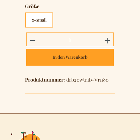
auswählen
Größe
x-small
Produkt Anzahl: Gib den gewünschten 
In den Warenkorb
Produktnummer:
drb20wtr1b-V17180