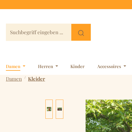
 Hauptinhalt springen
Zur Suche springen
Zur Hauptnavigation springen
Damen
Herren
Kinder
Accessoires
/
Damen
Kleider
Bildergalerie überspringen