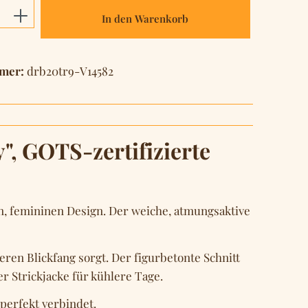
Anzahl: Gib den gewünschten Wert ein o
In den Warenkorb
mer:
drb20tr9-V14582
, GOTS-zertifizierte
n, femininen Design. Der weiche, atmungsaktive
eren Blickfang sorgt. Der figurbetonte Schnitt
er Strickjacke für kühlere Tage.
 perfekt verbindet.