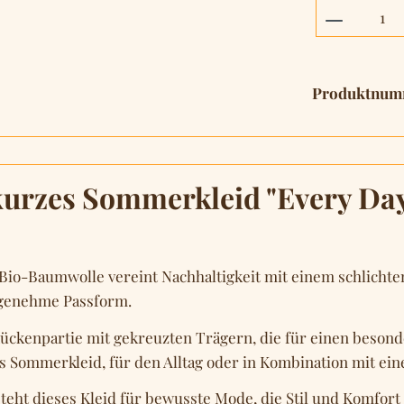
Produkt 
Produktnum
urzes Sommerkleid "Every Day"
 Bio-Baumwolle vereint Nachhaltigkeit mit einem schlichte
ngenehme Passform.
 Rückenpartie mit gekreuzten Trägern, die für einen besond
es Sommerkleid, für den Alltag oder in Kombination mit ein
teht dieses Kleid für bewusste Mode, die Stil und Komfort