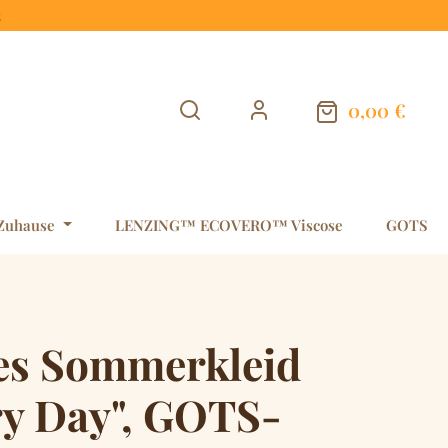
t
0,00 €
Warenkorb en
Zuhause
LENZING™ ECOVERO™ Viscose
GOTS
es Sommerkleid
ry Day", GOTS-