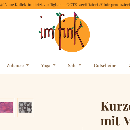
🌿 Neue Kollektion jetzt verfügbar — GOTS-zertifiziert & fair produzier
Zuhause
Yoga
Sale
Gutscheine
Kurz
mit 