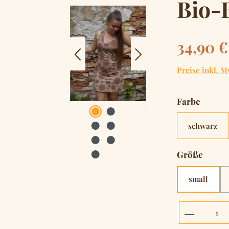
Bio-
Regulärer Pre
34,90 €
Preise inkl. M
auswä
Farbe
schwarz
auswä
Größe
small
Produkt 