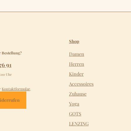
Shop
r Bestellung?
Damen
76 91
Herren
Kinder
2:00 Uhr
Accessoires
r
Kontaktformular
.
Zuhause
iderrufen
Yoga
GOTS
LENZING