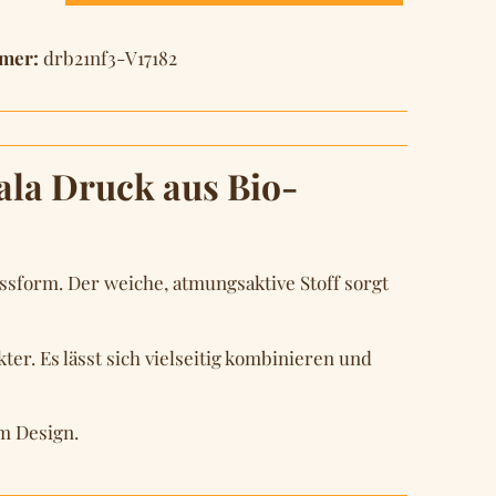
mer:
drb21nf3-V17182
la Druck aus Bio-
sform. Der weiche, atmungsaktive Stoff sorgt
er. Es lässt sich vielseitig kombinieren und
em Design.