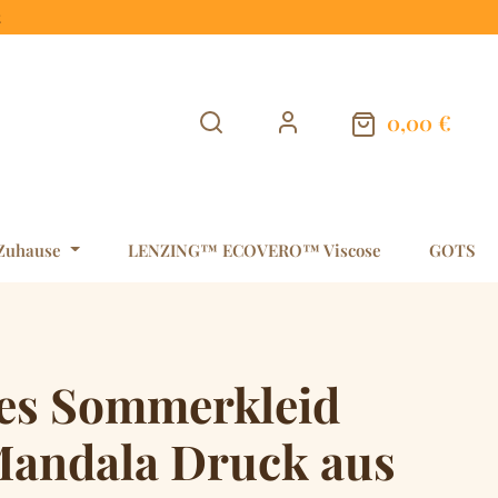
t
0,00 €
Warenkorb en
Zuhause
LENZING™ ECOVERO™ Viscose
GOTS
es Sommerkleid
Mandala Druck aus