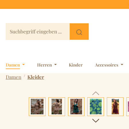
 Hauptinhalt springen
Zur Suche springen
Zur Hauptnavigation springen
Damen
Herren
Kinder
Accessoires
/
Damen
Kleider
Bildergalerie überspringen