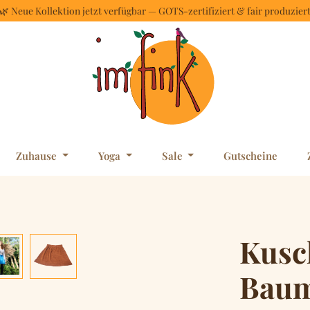
🌿 Neue Kollektion jetzt verfügbar — GOTS-zertifiziert & fair produzier
Zuhause
Yoga
Sale
Gutscheine
Kusc
Baum