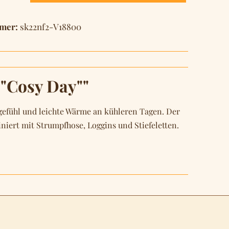
mer:
sk22nf2-V18800
"Cosy Day""
gefühl und leichte Wärme an kühleren Tagen. Der
biniert mit Strumpfhose, Loggins und Stiefeletten.