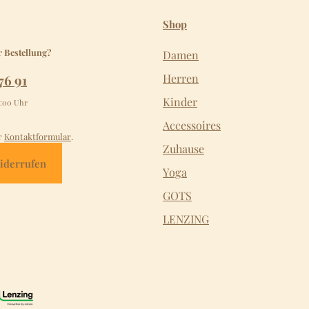
Shop
r Bestellung?
Damen
76 91
Herren
Kinder
2:00 Uhr
Accessoires
r
Kontaktformular
.
Zuhause
iderrufen
Yoga
GOTS
LENZING