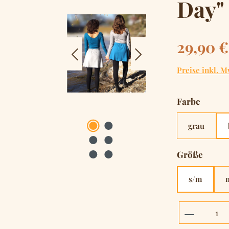
Day"
Regulärer Pre
29,90 €
Preise inkl. M
auswä
Farbe
grau
auswä
Größe
s/m
Produkt 