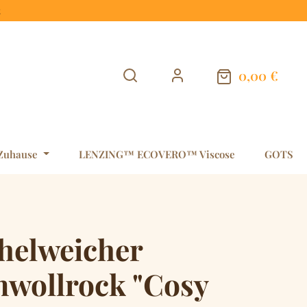
t
0,00 €
Warenkorb en
Zuhause
LENZING™ ECOVERO™ Viscose
GOTS
helweicher
wollrock "Cosy