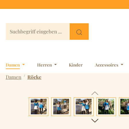
 Hauptinhalt springen
Zur Suche springen
Zur Hauptnavigation springen
Damen
Herren
Kinder
Accessoires
/
Damen
Röcke
Bildergalerie überspringen