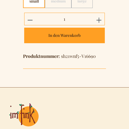
small
medium
large
(Diese Option ist zurzeit nicht verfügbar.)
(Diese Option ist zurzeit nich
Produkt Anzahl: Gib den gewünschten 
In den Warenkorb
Produktnummer:
sh21wnf5-V16690