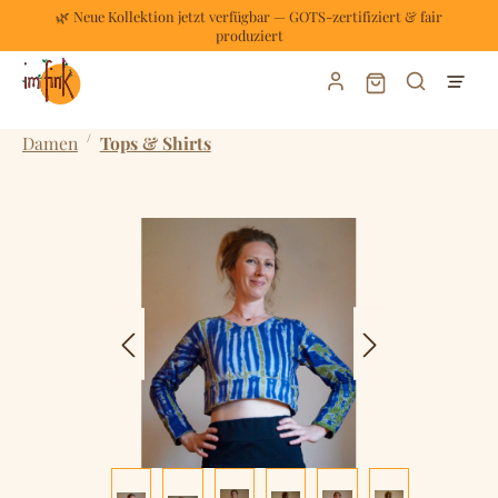
🌿 Neue Kollektion jetzt verfügbar — GOTS-zertifiziert & fair
Zum Hauptinhalt springen
produziert
Warenkorb enthält
/
Damen
Tops & Shirts
Bildergalerie überspringen