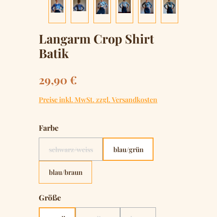
Langarm Crop Shirt
Batik
Regulärer Preis:
29,90 €
Preise inkl. MwSt. zzgl. Versandkosten
auswählen
Farbe
schwarz/weiss
blau/grün
(Diese Option ist zurzeit nicht verfügbar.)
blau/braun
auswählen
Größe