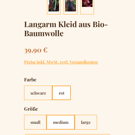
Langarm Kleid aus Bio-
Baumwolle
Regulärer Preis:
39,90 €
Preise inkl. MwSt. zzgl. Versandkosten
auswählen
Farbe
schwarz
rot
auswählen
Größe
small
medium
large