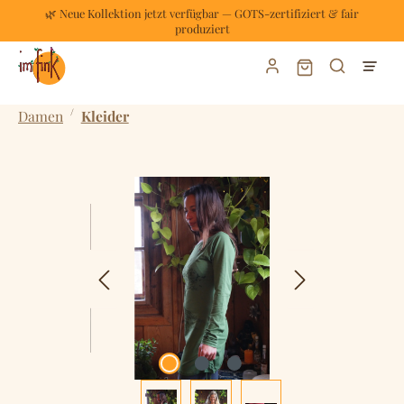
🌿 Neue Kollektion jetzt verfügbar — GOTS-zertifiziert & fair
Zum Hauptinhalt springen
produziert
Warenkorb enthält
/
Damen
Kleider
Bildergalerie überspringen